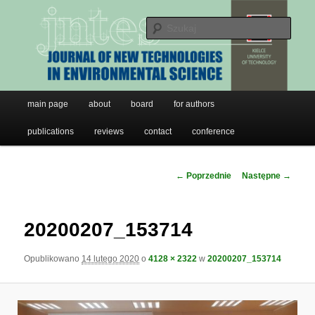
JNTES
Przeskocz
do
Szuk
tekstu
Journal of New Technologies in
Environmental Science
Główne
main page
about
board
for authors
menu
publications
reviews
contact
conference
Nawigacja
← Poprzednie
Następne →
po
obrazkach
20200207_153714
Opublikowano
14 lutego 2020
o
4128 × 2322
w
20200207_153714