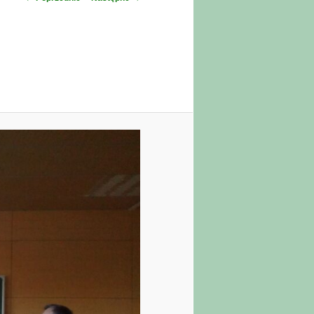
po
obrazkach