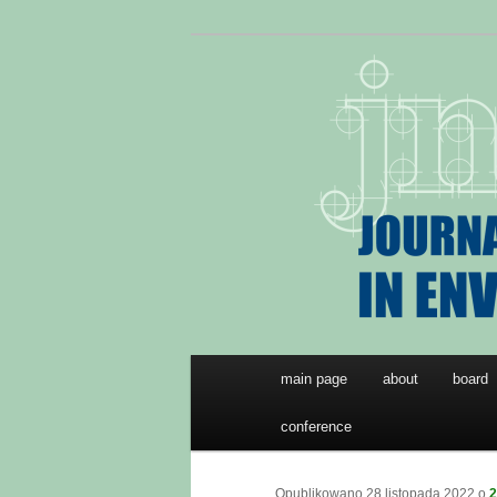
Przeskocz
JNTES
do
tekstu
Journal of Ne
Environmenta
Główne
main page
about
board
menu
conference
Opublikowano
28 listopada 2022
o
2