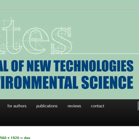
w Technologies in
l Science
for authors
publications
reviews
contact
560 × 1920
w
dav