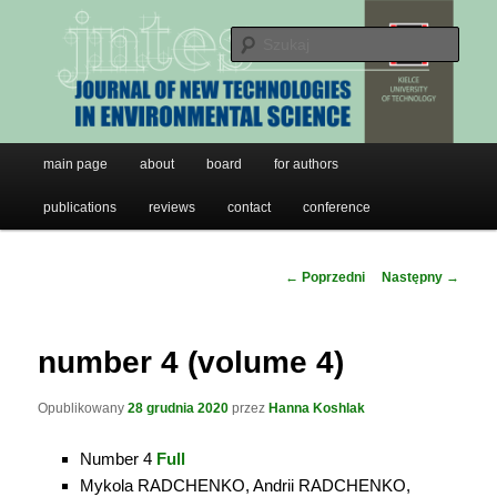
JNTES
Przeskocz
do
Szuk
tekstu
Journal of New Technologies in
Environmental Science
Główne
main page
about
board
for authors
menu
publications
reviews
contact
conference
Nawigacja
←
Poprzedni
Następny
→
wpisu
number 4 (volume 4)
Opublikowany
28 grudnia 2020
przez
Hanna Koshlak
Number 4
Full
Mykola RADCHENKO, Andrii RADCHENKO,