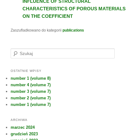
INFLUENCE OF STRUCTURAL
CHARACTERISTICS OF POROUS MATERIALS
ON THE COEFFICIENT
Zaszufladkowano do kategorii
publications
S
z
u
k
OSTATNIE WPISY
a
number 1 (volume 8)
j
number 4 (volume 7)
number 3 (volume 7)
number 2 (volume 7)
number 1 (volume 7)
ARCHIWA
marzec 2024
grudzień 2023