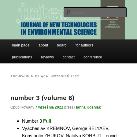
JNTES
Przeskocz
Przeskocz
do
do
Szuk
tekstu
widgetów
Journal of New Technologies in
Environmental Science
Główne
main page
about
board
for authors
menu
publications
reviews
contact
conference
ARCHIWUM MIESIĄCA:
WRZESIEŃ 2022
number 3 (volume 6)
Opublikowany
7 września 2022
przez
Hanna Koshlak
Number 3
Full
Vyacheslav KREMNОV, George BELYAEV,
Konstantin ZHUKOV, Natalya KORBUT, Leonid